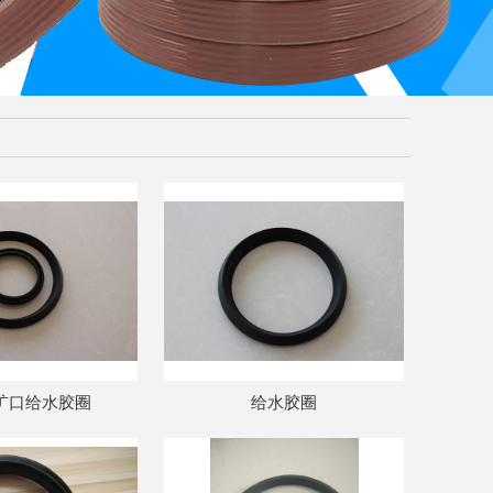
R扩口给水胶圈
给水胶圈