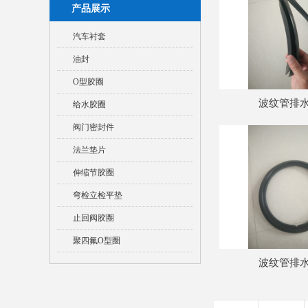
产品展示
汽车衬套
油封
O型胶圈
波纹管排
给水胶圈
阀门密封件
法兰垫片
伸缩节胶圈
弯检立检平垫
止回阀胶圈
聚四氟O型圈
波纹管排