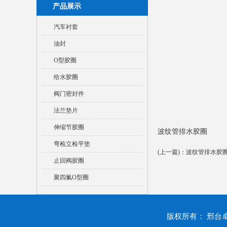
产品展示
汽车衬套
油封
O型胶圈
给水胶圈
阀门密封件
法兰垫片
伸缩节胶圈
波纹管排水胶圈
弯检立检平垫
(上一篇)：
波纹管排水胶
止回阀胶圈
聚四氟O型圈
版权所有： 邢