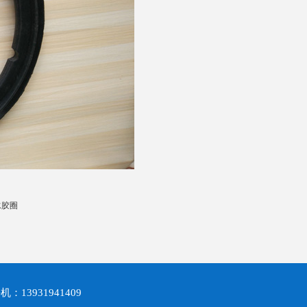
水胶圈
13931941409