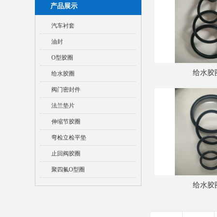
产品展示
汽车衬套
油封
O型胶圈
给水胶
给水胶圈
阀门密封件
法兰垫片
伸缩节胶圈
弯检立检平垫
止回阀胶圈
聚四氟O型圈
给水胶