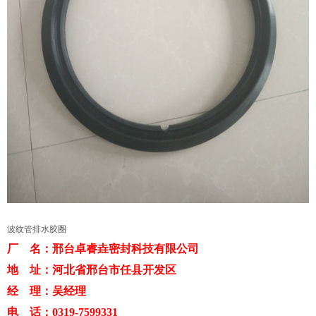
波纹管排水胶圈
厂 名：邢台卓睿垚密封科技有限公司
地 址：河北省邢台市任县开发区
经 理：吴经理
电 话：0319-7599331