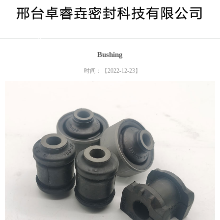
> Bushing
Bushing
时间：【2022-12-23】